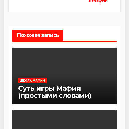
в Мафии
по
записям
Похожая запись
ШКОЛА МАФИИ
Суть игры Мафия
(простыми словами)