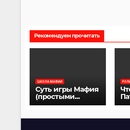
Рекомендуем прочитать
ШКОЛА МАФИИ
РОЛ
Суть игры Мафия
Чт
(простыми
Па
словами)
иг