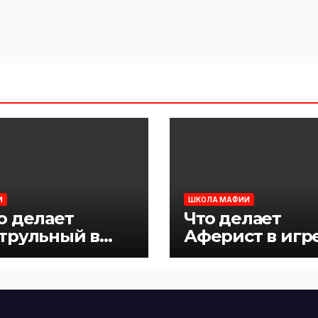
И
ШКОЛА МАФИИ
о делает
Что делает
трульный в
Аферист в игр
ре Мафия
Мафия