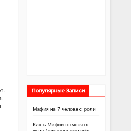
ь
т.
Популярные Записи
а.
и
Мафия на 7 человек: роли
Как в Мафии поменять