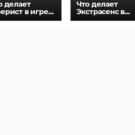
о делает
Что делает
ерист в игре
Экстрасенс в
фия
игре Мафия