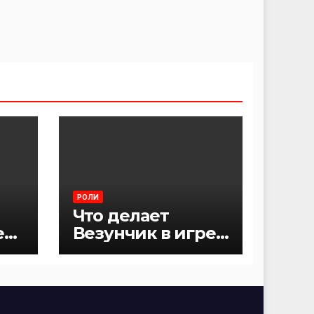
РОЛИ
Что делает
е
Везунчик в игре
Мафия?