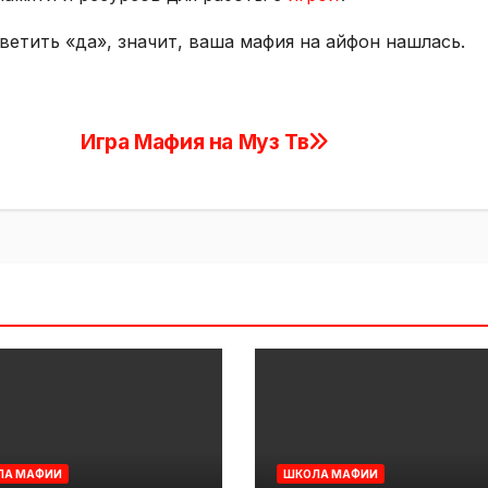
ветить «да», значит, ваша мафия на айфон нашлась.
Игра Мафия на Муз Тв
ЛА МАФИИ
ШКОЛА МАФИИ