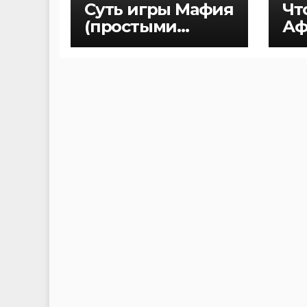
Суть игры Мафия
Чт
(простыми
Аф
словами)
Ма