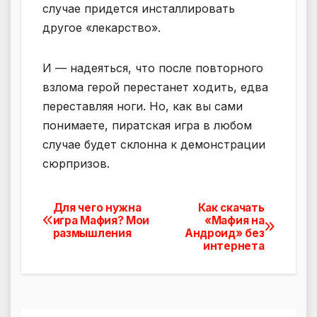
случае придется инсталлировать
другое «лекарство».
И — надеяться, что после повторного
взлома герой перестанет ходить, едва
переставляя ноги. Но, как вы сами
понимаете, пиратская игра в любом
случае будет склонна к демонстрации
сюрпризов.
Для чего нужна
Как скачать
Навигация
игра Мафия? Мои
«Мафия на
размышления
Андроид» без
по
интернета
записям